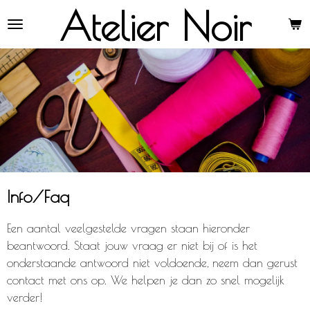
Atelier Noir
Ga
direct
naar
de
hoofdinhoud
Info/Faq
Een aantal veelgestelde vragen staan hieronder
beantwoord. Staat jouw vraag er niet bij of is het
onderstaande antwoord niet voldoende, neem dan gerust
contact met ons op. We helpen je dan zo snel mogelijk
verder!