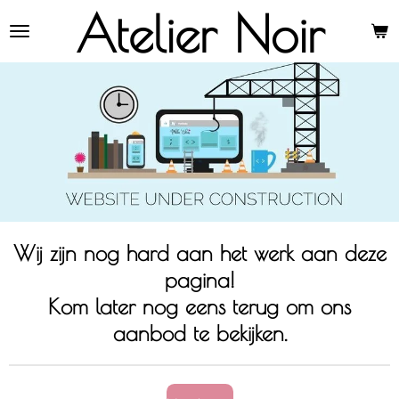
Atelier Noir
Ga
direct
naar
de
hoofdinhoud
Wij zijn nog hard aan het werk aan deze
pagina!
Kom later nog eens terug om ons
aanbod te bekijken.