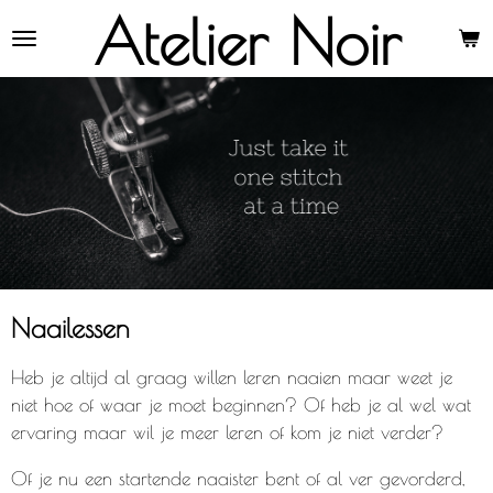
Atelier Noir
Ga
direct
naar
de
hoofdinhoud
Naailessen
Heb je altijd al graag willen leren naaien maar weet je
niet hoe of waar je moet beginnen? Of heb je al wel wat
ervaring maar wil je meer leren of kom je niet verder?
Of je nu een startende naaister bent of al ver gevorderd,