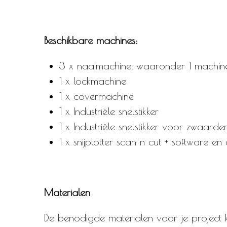
Beschikbare machines:
3 x naaimachine, waaronder 1 machi
1 x lockmachine
1 x covermachine
1 x Industriële snelstikker
1 x Industriële snelstikker voor zwaarde
1 x snijplotter scan n cut + software e
Materialen
De benodigde materialen voor je project 