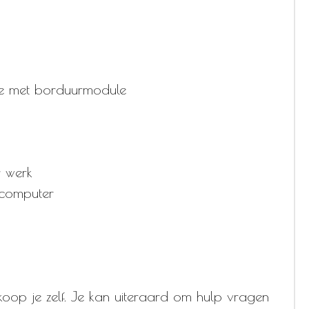
ne met borduurmodule
r werk
n computer
koop je zelf. Je kan uiteraard om hulp vragen