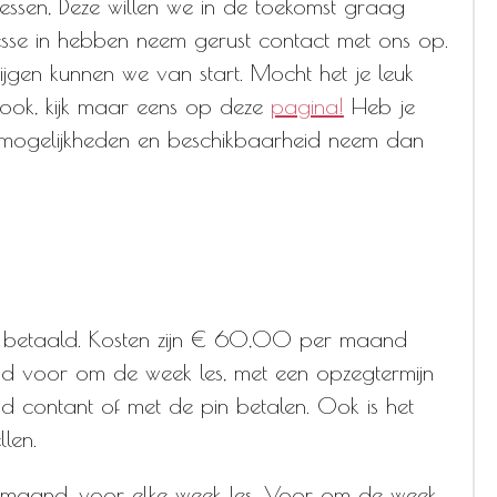
lessen, Deze willen we in de toekomst graag
sse in hebben neem gerust contact met ons op.
jgen kunnen we van start. Mocht het je leuk
an ook, kijk maar eens op deze
pagina!
Heb je
mogelijkheden en beschikbaarheid neem dan
betaald. Kosten zijn € 60,00 per maand
d voor om de week les, met een opzegtermijn
 contant of met de pin betalen. Ook is het
llen.
 de maand, voor elke week les. Voor om de week