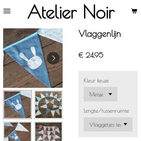
Atelier Noir
Ga
direct
naar
de
Vlaggenlijn
hoofdinhoud
€ 24,95
Kleur keuze
Lengte/tussenruimte