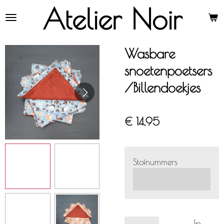
Atelier Noir
Ga
direct
naar
de
Wasbare
hoofdinhoud
snoetenpoetsers
/Billendoekjes
€ 14,95
Stofnummers
In