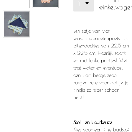
winkelwage
Een setje van vier
wasbare snoetenpoets- of
billendoekjes van 22.5 cm
x 22.5 cm.
Heerlijk zacht
en met leuke printjes! Met
wat water en eventueel
een klein beetje zeep
zorgen ze ervoor dat je je
kindje zo weer schoon
hebt!
Stof- en kleurkeuze
Kies voor een fijne badstof